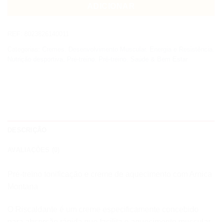
ADICIONAR
REF:
8023826140011
Categorias:
Cremes
,
Desenvolvimento Muscular
,
Energia e Resistência
,
Nutrição desportiva
,
Pré-treino
,
Pré-treino
,
Saúde & Bem Estar
DESCRIÇÃO
AVALIAÇÕES (0)
Pré-treino tonificação e creme de aquecimento com Arnica
Montana
O Riscaldante é um creme especificamente concebido
para absorção rápida que facilita o aquecimento muscular