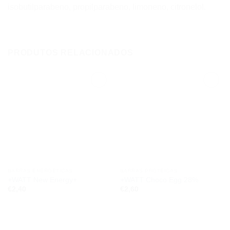
isobutilparabeno, propilparabeno, limoneno, citronelol.
PRODUTOS RELACIONADOS
Add to
Add to
wishlist
wishlist
BARRAS ENERGÉTICAS
BARRAS PROTEICAS
+WATT New Energy+
+WATT Choco Egg 28%
€
2,40
€
2,60