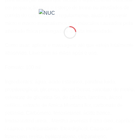
em preparação para o esforço de treino ou atividades de
corrida do corpo. Usado regularmente, ajuda a prevenir
micro e macro-traumatismos nos músculos causados pela
atividade física prolongada e de alta intensidade.
Como usar: aplicar e massagear até que esteja totalmente
absorvido. Lave bem as mãos após o uso.
Formato: 100 ml
Ingredientes: água, ácido esteárico, parafina luida,
propilenoglicol, glicerina, álcool Denat, salicilato de metilo,
estearato de glicerina Se, de cânfora, lanolina, álcool
cetílico, extracto de Arnica Montana flor, carbonato de
potássio, Carbómero, fenoxietanol, ácido bórico,
Imidazolidinil ureia. , Mentha arvensis Folha óleo, caprílico
/ cáprico, metilparabeno, Etoxidiglicol, Capsicum
frutescens resina, butilparabeno, etilparabeno,