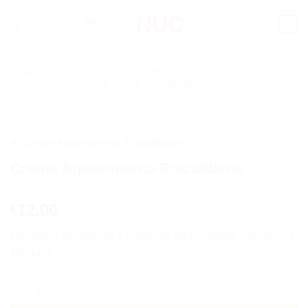
Skip
0
to
content
INÍCIO
/
NUTRIÇÃO DESPORTIVA
/
SAÚDE & BEM
ESTAR
/
CREMES
Creme Aquecimento Riscaldante
Add to
wishlist
12,00
€
Pré-treino tonificação e creme de aquecimento com Arnica
Montana.
Quantidade de Creme Aquecimento Riscaldante