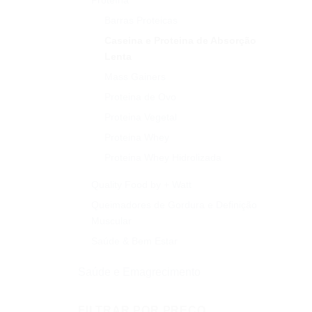
Proteína
Barras Proteicas
Caseina e Proteina de Absorção
Lenta
Mass Gainers
Proteina de Ovo
Proteina Vegetal
Proteina Whey
Proteina Whey Hidrolizada
Quality Food by + Watt
Queimadores de Gordura e Definição
Muscular
Saúde & Bem Estar
Saúde e Emagrecimento
FILTRAR POR PREÇO