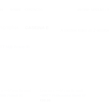
JA
SOBRE
CONTACTO
INICIAR SESSÃO /
ROTEÍNA
/
CASEINA E
A mostrar todos os 2 result
Add to
Add to
wishlist
wishlist
CASEINA E PROTEINA DE ABSORÇÃO LENTA
CASEINA E PROTEINA DE ABSORÇÃO LENTA
ilk Protein 90
+WATT Professional Blend XP
€
50,00