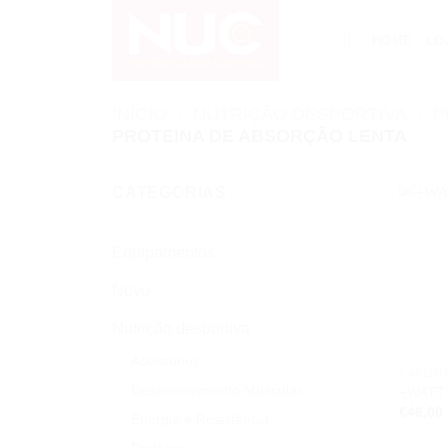
Skip
to
HOME
LO
content
INÍCIO
/
NUTRIÇÃO DESPORTIVA
/
P
PROTEINA DE ABSORÇÃO LENTA
CATEGORIAS
Equipamentos
Novo
Nutrição desportiva
Acessórios
Desenvolvimento Muscular
+WATT M
€
46,00
Energia e Resistência