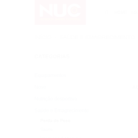
Skip
to
HOME
LO
content
INÍCIO
/
SAÚDE E EMAGRECIMENTO
CATEGORIAS
Equipamentos
Novo
A
Nutrição desportiva
Saúde e Emagrecimento
Perda de Peso
Saúde