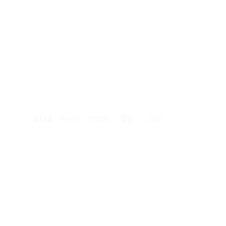
Visa
PayPal
Stripe
MasterCard
Cash
On
Delivery