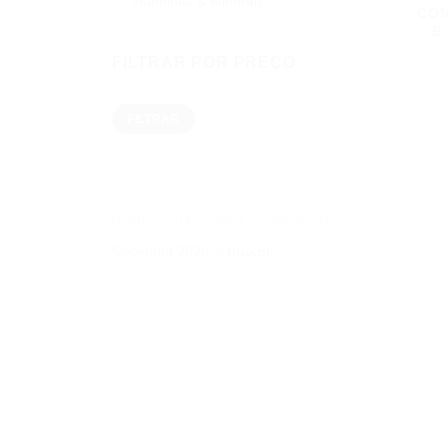
Vitaminas & Minerais
CON
E
FILTRAR POR PREÇO
Preço
Preço
FILTRAR
mínimo
máximo
HOME
LOJA
SOBRE
CONTACTOS
Copyright 2026 ©
nuc.pt