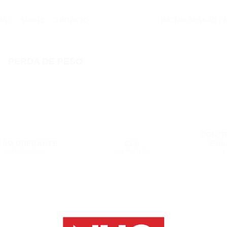
JA
SOBRE
CONTACTO
INICIAR SESSÃO /
/
PERDA DE PESO
CONTR
ÇÃO DRENANTE
CLA
E A
2 PRODUTOS
1 PRODUTO
3