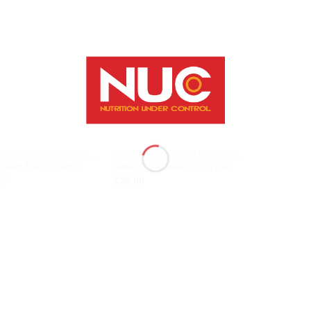
Add to
Add to
wishlist
wishlist
BEBIDAS HIDROSSALINAS E ELETRÓLITOS
BEBIDAS HIDROSSALINAS E ELETRÓLITOS
Sali+ Performance
+WATT SALI+ACTIVATOR
yte
€
20,00