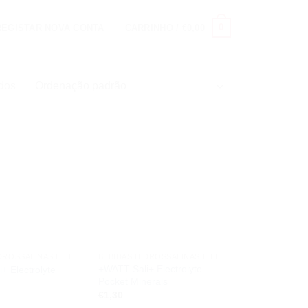
0
 REGISTAR NOVA CONTA
CARRINHO /
€
0,00
ados
Add to
Add to
wishlist
wishlist
BEBIDAS HIDROSSALINAS E ELETRÓLITOS
BEBIDAS HIDROSSALINAS E ELETRÓLITOS
+WATT Sali+ Electrolyte
+ Electrolyte
Pocket Minerals
€
1,30