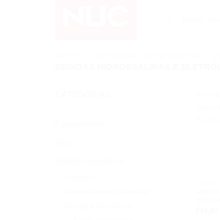
Skip
to
HOME
LO
content
INÍCIO
/
NUTRIÇÃO DESPORTIVA
/
E
BEBIDAS HIDROSSALINAS E ELETRÓ
CATEGORIAS
Equipamentos
Novo
Nutrição desportiva
Acessórios
Desenvolvimento Muscular
+WATT L
ZERO 
Energia e Resistência
€
15,00