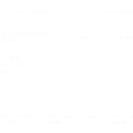
JA
SOBRE
CONTACTO
INICIAR SESSÃO /
NERGIA E RESISTÊNCIA
/
A mostrar todos os 6 result
LITOS
Add to
Add to
wishlist
wishlist
BEBIDAS HIDROSSALINAS E ELETRÓLITOS
BEBIDAS HIDROSSALINAS E ELETRÓLITOS
iquid Electrolyte+
+WATT Mineral+ Electrolytes
+WATT Sali
AÇÚCARES
€
9,00
€
15,00