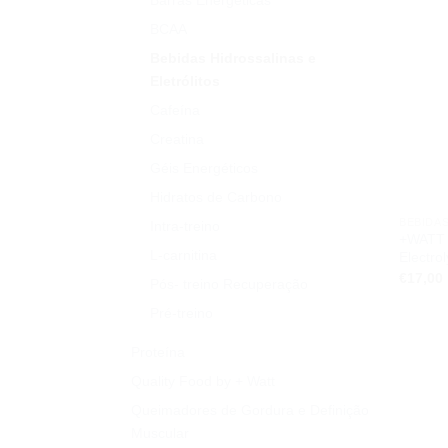
Barras Energéticas
BCAA
Bebidas Hidrossalinas e
Eletrólitos
Cafeína
Creatina
Géis Energéticos
Hidratos de Carbono
Intra-treino
+WATT 
L-carnitina
Electrol
€
17,00
Pós- treino Recuperação
Pré-treino
Proteína
Quality Food by + Watt
Queimadores de Gordura e Definição
Muscular