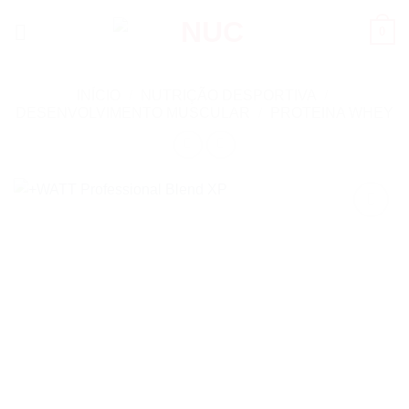
Skip
0
to
content
INÍCIO
/
NUTRIÇÃO DESPORTIVA
/
DESENVOLVIMENTO MUSCULAR
/
PROTEINA WHEY
Add to
wishlist