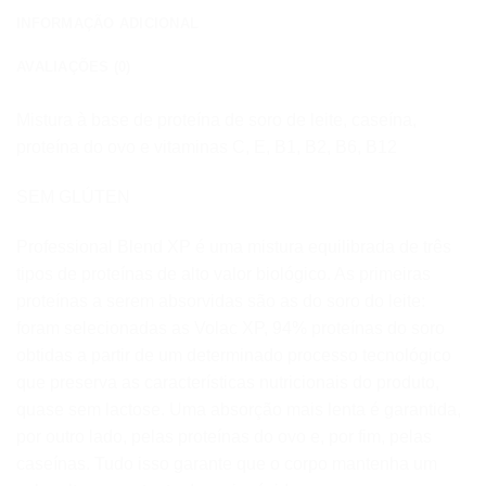
INFORMAÇÃO ADICIONAL
AVALIAÇÕES (0)
Mistura à base de proteína de soro de leite, caseína,
proteína do ovo e vitaminas C, E, B1, B2, B6, B12
SEM GLÚTEN
Professional Blend XP é uma mistura equilibrada de três
tipos de proteínas de alto valor biológico. As primeiras
proteínas a serem absorvidas são as do soro do leite:
foram selecionadas as Volac XP, 94% proteínas do soro
obtidas a partir de um determinado processo tecnológico
que preserva as características nutricionais do produto,
quase sem lactose. Uma absorção mais lenta é garantida,
por outro lado, pelas proteínas do ovo e, por fim, pelas
caseínas. Tudo isso garante que o corpo mantenha um