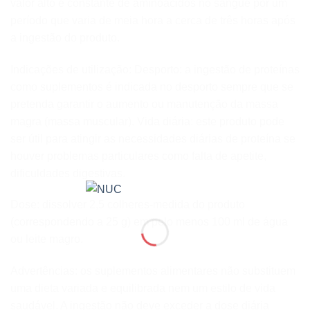
valor alto e constante de aminoácidos no sangue por um
período que varia de meia hora a cerca de três horas após
a ingestão do produto.
Indicações de utilização: Desporto: a ingestão de proteínas
como suplementos é indicada no desporto sempre que se
pretenda garantir o aumento ou manutenção da massa
magra (massa muscular). Vida diária: este produto pode
ser útil para atingir as necessidades diárias de proteína se
houver problemas particulares como falta de apetite,
dificuldades digestivas.
Dose: dissolver 2,5 colheres-medida do produto
(correspondendo a 25 g) em pelo menos 100 ml de água
ou leite magro.
Advertências: os suplementos alimentares não substituem
uma dieta variada e equilibrada nem um estilo de vida
saudável. A ingestão não deve exceder a dose diária