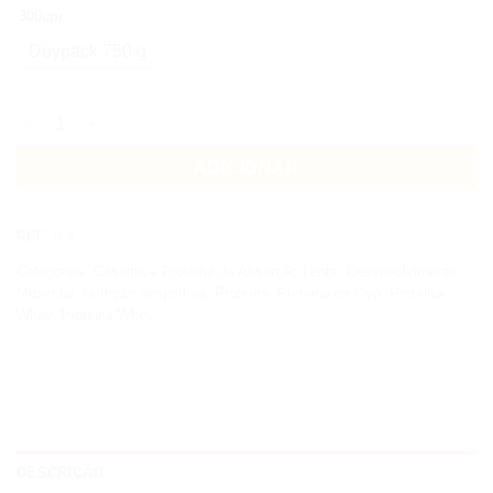
300cpr
Doypack 750 g
Quantidade de +WATT Professional Blend XP
ADICIONAR
REF:
n.d.
Categorias:
Caseina e Proteina de Absorção Lenta
,
Desenvolvimento
Muscular
,
Nutrição desportiva
,
Proteína
,
Proteina de Ovo
,
Proteina
Whey
,
Proteina Whey
DESCRIÇÃO