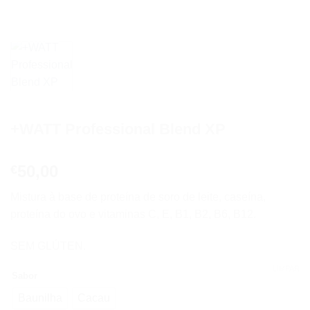
+WATT Professional Blend XP
50,00
€
Mistura à base de proteína de soro de leite, caseína,
proteína do ovo e vitaminas C, E, B1, B2, B6, B12.
SEM GLÚTEN.
LIMPAR
Sabor
Baunilha
Cacau