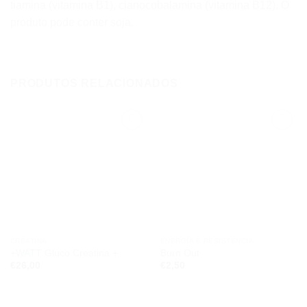
tiamina (vitamina B1), cianocobalamina (vitamina B12). O
produto pode conter soja.
PRODUTOS RELACIONADOS
Add to
Add to
wishlist
wishlist
CREATINA
ENERGIA E RESISTÊNCIA
+WATT Gluco Creatina +
Burn Out
€
26,00
€
2,50