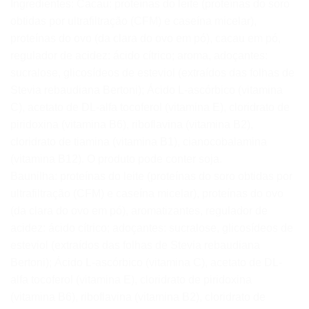
Ingredientes: Cacau: proteínas do leite (proteínas do soro
obtidas por ultrafiltração (CFM) e caseína micelar),
proteínas do ovo (da clara do ovo em pó), cacau em pó,
regulador de acidez: ácido cítrico; aroma, adoçantes:
sucralose, glicosídeos de esteviol (extraídos das folhas de
Stevia rebaudiana Bertoni); Ácido L-ascórbico (vitamina
C), acetato de DL-alfa tocoferol (vitamina E), cloridrato de
piridoxina (vitamina B6), riboflavina (vitamina B2),
cloridrato de tiamina (vitamina B1), cianocobalamina
(vitamina B12). O produto pode conter soja.
Baunilha: proteínas do leite (proteínas do soro obtidas por
ultrafiltração (CFM) e caseína micelar), proteínas do ovo
(da clara do ovo em pó), aromatizantes, regulador de
acidez: ácido cítrico; adoçantes: sucralose, glicosídeos de
esteviol (extraídos das folhas de Stevia rebaudiana
Bertoni); Ácido L-ascórbico (vitamina C), acetato de DL-
alfa tocoferol (vitamina E), cloridrato de piridoxina
(vitamina B6), riboflavina (vitamina B2), cloridrato de