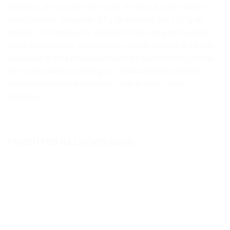
proteínas de soro de leite Volac 90 para torná-lo ainda
mais proteíco, atingindo 50 g de proteína por 100 g de
produto. A manteiga de amendoim tem um perfil lipídico
muito interessante, na verdade, contém poucas gorduras
saturadas e uma boa quantidade de ácido oleico (ômega
9) e ácido linoléico (ômega 6). Naturalmente também
contém vitaminas e minerais como fósforo, zinco,
magnésio.
PRODUTOS RELACIONADOS
Add to
Add to
wishlist
wishlist