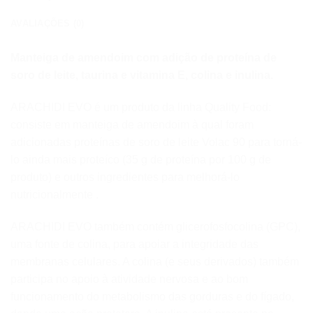
AVALIAÇÕES (0)
Manteiga de amendoim com adição de proteína de
soro de leite, taurina e vitamina E, colina e inulina.
ARACHIDI EVO é um produto da linha Quality Food:
consiste em manteiga de amendoim à qual foram
adicionadas proteínas de soro de leite Volac 90 para torná-
lo ainda mais proteíco (35 g de proteína por 100 g de
produto) e outros ingredientes para melhorá-lo
nutricionalmente .
ARACHIDI EVO também contém glicerofosfocolina (GPC),
uma fonte de colina, para apoiar a integridade das
membranas celulares. A colina (e seus derivados) também
participa no apoio à atividade nervosa e ao bom
funcionamento do metabolismo das gorduras e do fígado,