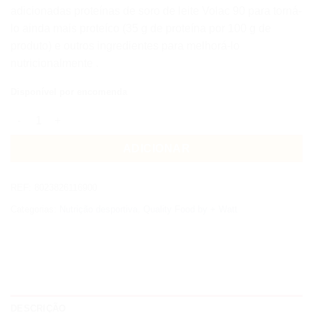
adicionadas proteínas de soro de leite Volac 90 para torná-
lo ainda mais proteíco (35 g de proteína por 100 g de
produto) e outros ingredientes para melhorá-lo
nutricionalmente .
Disponível por encomenda
Quantidade de ARACHIDI EVO
ADICIONAR
REF:
8023826116900
Categorias:
Nutrição desportiva
,
Quality Food by + Watt
DESCRIÇÃO