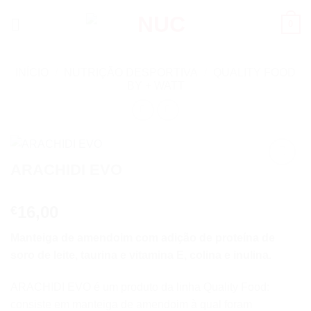
Skip
0
to
content
INÍCIO
/
NUTRIÇÃO DESPORTIVA
/
QUALITY FOOD
BY + WATT
ARACHIDI EVO
Add to
wishlist
16,00
€
Manteiga de amendoim com adição de proteína de
soro de leite, taurina e vitamina E, colina e inulina.
ARACHIDI EVO é um produto da linha Quality Food:
consiste em manteiga de amendoim à qual foram