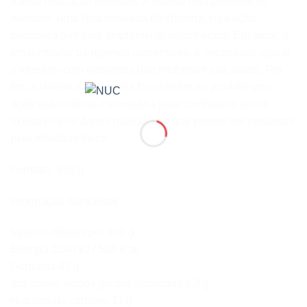
dando uma ação protetora. A inulina está presente no
intestino, uma fibra derivada da chicória, cuja ação
prebiótica tem sido amplamente reconhecida. Em geral, e
em particular os regimes alimentares, é necessário apoiar
o intestino com nutrientes que melhoram sua saúde. Por
fim, a taurina e a vitamina E conferem ao produto uma
ação antioxidante, necessária para combater o stress
oxidativo e os danos musculares que podem ser induzidos
pela atividade física.
Formato: 350 g
Informação nutricional
Valores médios por 100 g
Energia 2340 kJ / 563 kcal
Gorduras 41 g
dos quais: ácidos gordos saturados 6,3 g
Hidratos de carbono 11 g