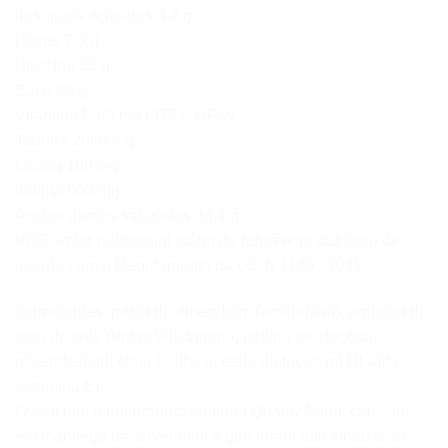
dos quais açúcares 4,4 g
Fibras 7,3 g
Proteína 35 g
Sal 0,09 g
Vitamina E 45 mg (375% NRV)
Taurina 2000 mg
Colina 100 mg
Inulina 500 mg
Ácidos gordos saturados 34,4 g
VNR: valor nutricional diário de referência (adultos) de
acordo com o Regulamento da UE N.1169 / 2011
Ingredientes: pasta de amendoim (amendoim), proteína de
soro de leite (Volac 90), taurina, inulina de chicória,
glicerilfosforilcolina L-alfa, acetato de tocoferol DL-alfa
(vitamina E).
O Arachidi é um produto da linha Quality Food: consiste
em manteiga de amendoim a que foram adicionadas as