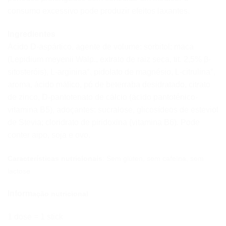
consumo excessivo pode produzir efeitos laxantes.
Ingredientes
Ácido D-aspártico, agente de volume: sorbitol; maca
(Lepidium meyenii Walp., extrato de raiz seca, tit. 2,5% β-
sitosteróis), L-arginina°, pidolato de magnésio, L-citrulina°,
aroma, ácido málico, pó de beterraba desidratado, citrato
de zinco, D-pantotenato de cálcio (ácido pantoténico-
vitamina B5), adoçantes: sucralose, glicosídeos de esteviol
de Stevia; cloridrato de piridoxina (vitamina B6). Pode
conter aipo, soja e ovo.
Características nutricionais
: Sem glúten, sem cafeína, sem
lactose
Inform
ação nutricional
1 dose = 1 stick