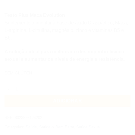
Testo Plus Maca Evolution
Suplemento alimentar à base de ácido D-aspártico, Maca,
L-arginina, L-citrulina, magnésio, zinco e vitaminas B5 e
B6.
A solução ideal para melhorar o desempenho físico e
sexual e aumentar os níveis de energia e resistência.
SEM G
LÚTEN
Quantidade de +WATT TESTO PLUS MACA EVOLUTION
ADICIONAR
REF:
8023826124202
Categorias:
Saúde
,
Saúde & Bem Estar
,
Saúde Sexual