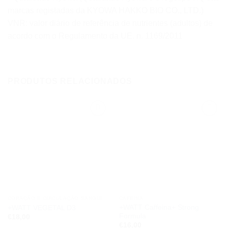
marcas registadas da KYOWA HAKKO BIO CO., LTD.)
VNR: valor diário de referência de nutrientes (adultos) de
acordo com o Regulamento da UE. n. 1169/2011
PRODUTOS RELACIONADOS
Add to
Add to
wishlist
wishlist
CORAÇÃO E CIRCULAÇÃO SANGUINEA
CAFEÍNA
+WATT Caffeina+ Strong
+WATT VEGETAL D3
Formula
€
18,00
€
16,00