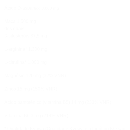
Ácido D-aspá
rtico 3.000 mg
Maca 1.500 mg
dos quais:
β-sitosteróis 37,5 mg
L-arginina* 1.300 mg
L-citrulina* 1.000 mg
Magnésio 120 mg (32% VNR)
Zinco 15 mg (150% VNR)
Ácido pantoténico (vitamina B5) 14 mg (233% VNR)
Vitamina B6 3 mg (214% VNR)
* Qualidade Kyowa (Qualidade Kyowa e o logótipo KQ são