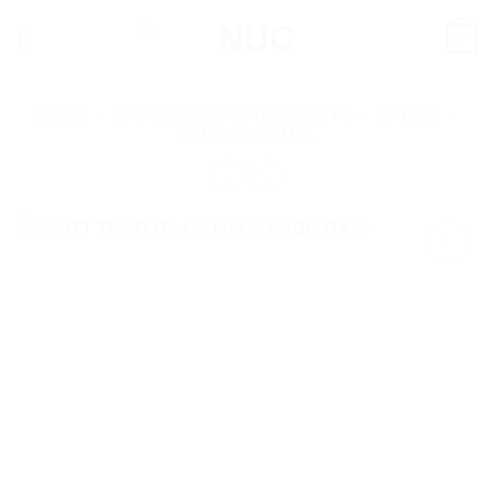
Skip
0
to
content
INÍCIO
/
SAÚDE E EMAGRECIMENTO
/
SAÚDE
/
SAÚDE SEXUAL
Add to
wishlist