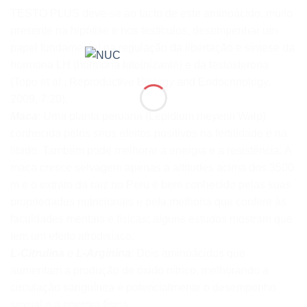
TESTO PLUS deve-se ao facto de este aminoácido, muito
presente na hipófise e nos testículos, desempenhar um
papel fundamental na regulação da libertação e síntese da
hormona LH (hormona luteinizante) e da testosterona
(Topo et al., Reproductive Biology and Endocrinology,
2009, 7:20).
Maca
: Uma planta peruana (Lepidium meyenii Walp)
conhecida pelos seus efeitos positivos na fertilidade e na
libido. Também pode melhorar a energia e a resistência. A
maca cresce selvagem apenas a altitudes acima dos 3500
m e o extrato da raiz no Peru é bem conhecido pelas suas
propriedades nutricionais e pela melhoria que confere às
faculdades mentais e físicas; alguns estudos mostram que
tem um efeito afrodisíaco.
L-Citrulina
e
L-Arginina
: Dois aminoácidos que
aumentam a produção de óxido nítrico, melhorando a
circulação sanguínea e potencialmente o desempenho
sexual e a energia física.