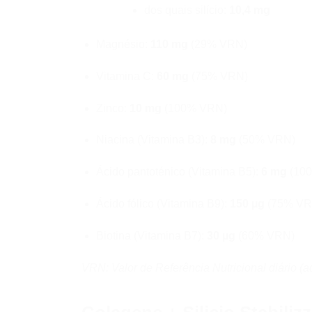
dos quais silício:
10,4 mg
Magnésio:
110 mg
(29% VRN)
Vitamina C:
60 mg
(75% VRN)
Zinco:
10 mg
(100% VRN)
Niacina (Vitamina B3):
8 mg
(50% VRN)
Ácido pantoténico (Vitamina B5):
6 mg
(10
Ácido fólico (Vitamina B9):
150 µg
(75% VR
Biotina (Vitamina B7):
30 µg
(60% VRN)
VRN: Valor de Referência Nutricional diário (