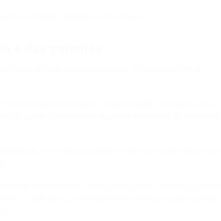
i para a redução da fadiga e do cansaço.
la e das patentes
 e eficácia de duas marcas registadas, em conjunto com um
or dose de péptidos bioativos. Estes péptidos, estudados em e
os por apoiar a elasticidade da pele e a melhoria da estrutura 
 estabilizado e microencapsulado em goma de acácia (10,4 mg 
to.
mentada com magnésio, zinco (100% VRN), vitamina C e vitam
ténico, ácido fólico), micronutrientes essenciais para os proce
eo.