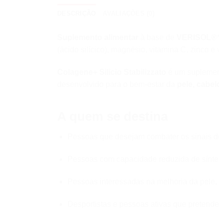
DESCRIÇÃO
AVALIAÇÕES (0)
Suplemento alimentar
à base de
VERISOL®
(ácido silícico), magnésio, vitamina C, zinco 
Colagene+ Silicio Stabilizzato
é um suplemen
desenvolvido para o bem-estar da
pele, cabel
A quem se destina
Pessoas que desejam combater os sinais d
Pessoas com capacidade reduzida de sínte
Pessoas interessadas na melhoria da pele,
Desportistas e pessoas ativas que pretende