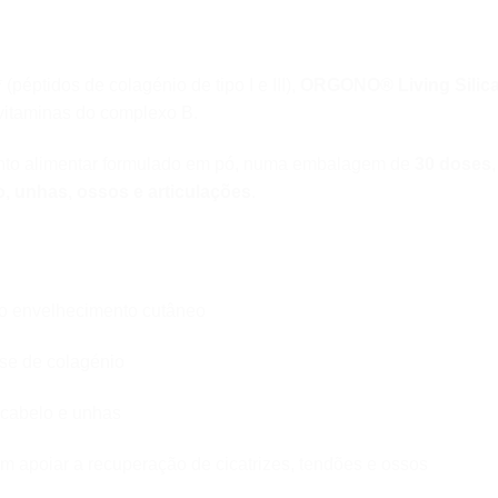
* (péptidos de colagénio de tipo I e III),
ORGONO® Living Sili
e vitaminas do complexo B.
to alimentar formulado em pó, numa embalagem de
30 doses
,
o, unhas, ossos e articulações
.
o envelhecimento cutâneo
se de colagénio
 cabelo e unhas
m apoiar a recuperação de cicatrizes, tendões e ossos