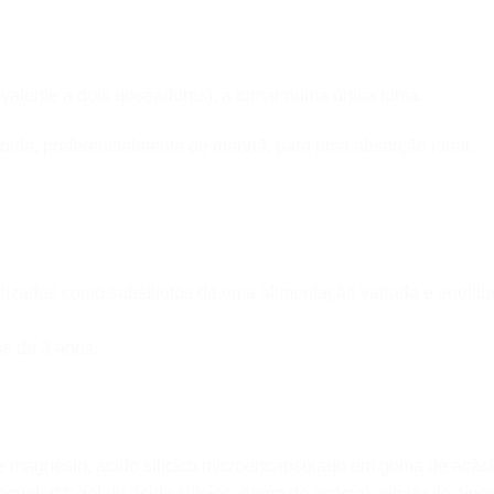
ivalente a dois doseadores), a tomar numa única toma.
bida, preferencialmente de manhã, para uma absorção ideal.
lizados como substitutos de uma alimentação variada e equilib
s de 3 anos.
e magnésio, ácido silícico microencapsulado em goma de acác
r**: gel de ácido silícico, goma de acácia), citrato de zinco