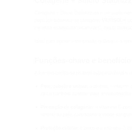
Colagene + Silicio Stabiliz
Colagene + Silicio Stabilizzato é um suplem
péptidos bioativos de colagénio
VERISOL®
co
minerais essenciais (vitamina C, zinco, biotin
Ideal para apoiar a tonicidade cutânea e o bem-e
Funções-chave e benefício
A fórmula centra-se no bem-estar estrutural e n
Pele, cabelo e unhas:
a biotina, a niacina
zinco contribui também para a manutenção
Produção de colagénio:
a vitamina C cont
normal da pele, cartilagens e vasos sanguí
Proteção celular:
o zinco e a vitamina C co