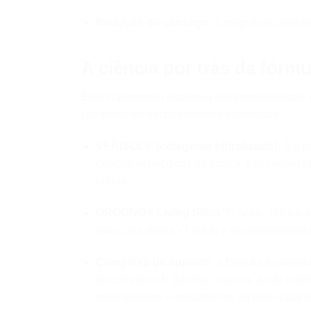
Redução do cansaço:
o magnésio contribu
A ciência por trás da fórmu
Este suplemento explora a biodisponibilidade
complexo de micronutrientes essenciais:
VERISOL® (colagénio hidrolisado):
3 g p
clínicos específicos da marca, são conhecid
unhas.
ORGONO® Living Silica™:
ácido silícico
silício por dose). O silício é um oligoelemen
Complexo de suporte:
a fórmula é comple
do complexo B (biotina, niacina, ácido panto
regenerativos e metabólicos ao nível cutân