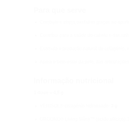
Para que serve
Combate o stress oxidativo graças ao aport
Contribui para a saúde do cabelo e das un
Estimula a produção natural de colagénio, 
Apoia o bem-estar da pele, das articulações
Informação nutricional
1 dose = 4,5 g
VERISOL® colagénio hidrolisado:
3 g
ORGONO® Living Silica™ (ácido silícico):