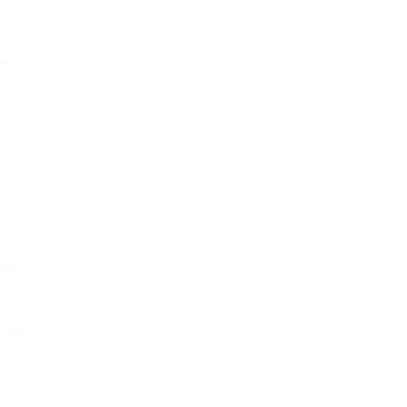
 e
ais. O
nção