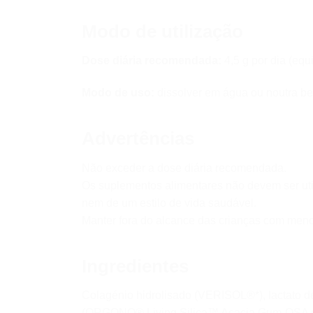
Modo de utilização
Dose diária recomendada:
4,5 g por dia (equ
Modo de uso:
dissolver em água ou noutra be
Advertências
Não exceder a dose diária recomendada.
Os suplementos alimentares não devem ser uti
nem de um estilo de vida saudável.
Manter fora do alcance das crianças com meno
Ingredientes
Colagénio hidrolisado (VERISOL®*), lactato d
(ORGONO® Living Silica™ Acacia Gum-OSA powde