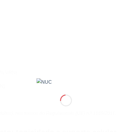
0% VRN)
N)
adultos), nos termos do Regulamento (UE) n.º 1169/2011.