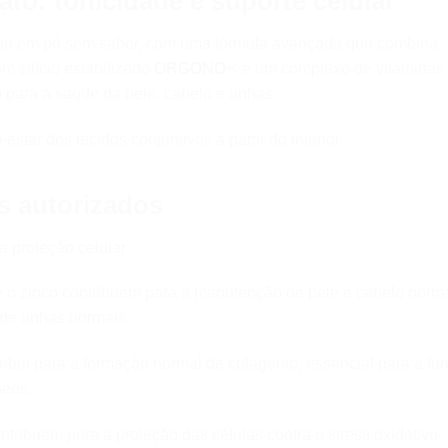
zato: tonicidade e suporte celular
ento em pó sem sabor, com uma fórmula avançada que combina
m silício estabilizado
ORGONO®
e um complexo de vitaminas
a) para a saúde da pele, cabelo e unhas.
star dos tecidos conjuntivos a partir do interior.
s autorizados
a proteção celular:
 e o zinco contribuem para a manutenção de pele e cabelo norm
 de unhas normais.
ribui para a formação normal de colagénio, essencial para a fu
neos.
ntribuem para a proteção das células contra o stress oxidativo.