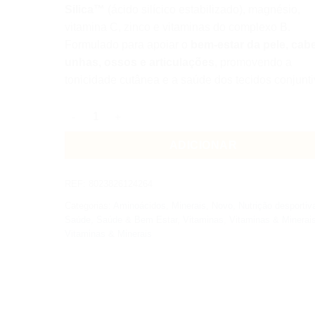
Silica™
(ácido silícico estabilizado), magnésio,
vitamina C, zinco e vitaminas do complexo B.
Formulado para apoiar o
bem-estar da pele, cabe
unhas, ossos e articulações
, promovendo a
tonicidade cutânea e a saúde dos tecidos conjunti
Quantidade de +WATT Collagene+ Silicio Stabilizzat
ADICIONAR
REF:
8023826124264
Categorias:
Aminoácidos
,
Minerais
,
Novo
,
Nutrição desportiv
Saúde
,
Saúde & Bem Estar
,
Vitaminas
,
Vitaminas & Minerai
Vitaminas & Minerais