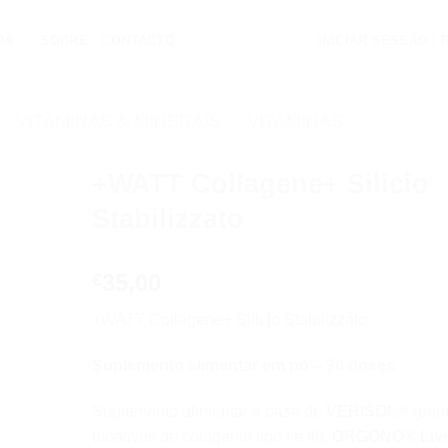
JA
SOBRE
CONTACTO
INICIAR SESSÃO /
/
VITAMINAS & MINERAIS
/
VITAMINAS
+WATT Collagene+ Silicio
Stabilizzato
Add to
wishlist
35,00
€
+WATT Collagene+ Silicio Stabilizzato
Suplemento alimentar em pó – 30 doses
Suplemento alimentar à base de
VERISOL®
(pép
bioativos de colagénio tipo I e III),
ORGONO® Livi