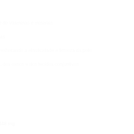
e de vitaminas e minerais
has
melhorando a elasticidade e firmeza da pele
, dos ossos e dos tecidos conjuntivos
348 mg