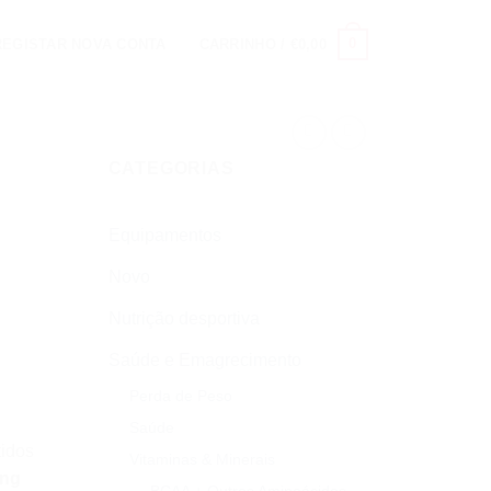
0
 REGISTAR NOVA CONTA
CARRINHO /
€
0,00
CATEGORIAS
Equipamentos
Novo
Nutrição desportiva
Saúde e Emagrecimento
Perda de Peso
Saúde
tidos
Vitaminas & Minerais
ng
BCAA + Outros Aminoácidos