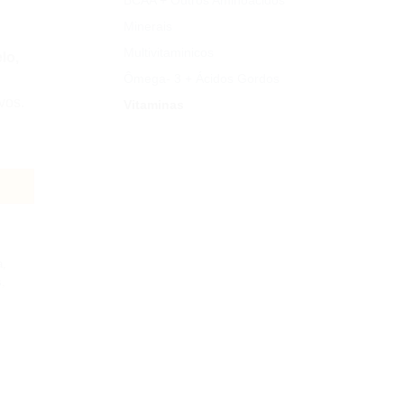
Minerais
Multivitaminicos
lo,
Ômega- 3 + Ácidos Gordos
vos.
Vitaminas
o
a
,
s
,