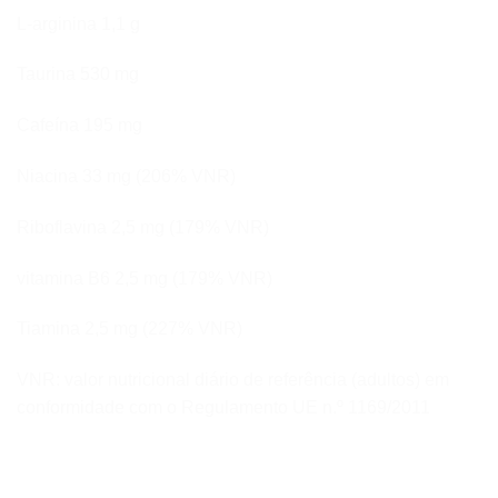
L-arginina 1,1 g
Taurina 530 mg
Cafeína 195 mg
Niacina 33 mg (206% VNR)
Riboflavina 2,5 mg (179% VNR)
vitamina B6 2,5 mg (179% VNR)
Tiamina 2,5 mg (227% VNR)
VNR: valor nutricional diário de referência (adultos) em
conformidade com o Regulamento UE n.º 1169/2011