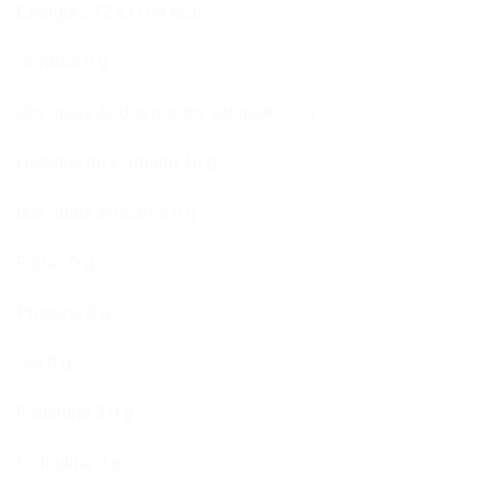
Energia 272 kJ / 64 kcal
Gordura 0 g
dos quais ácidos gordos saturados 0 g
Hidratos de Carbono 16 g
dos quais açúcares 8 g
Fibras 0 g
Proteína 0 g
Sal 0 g
ß-alanina 3,9 g
L-citrulina 2 g