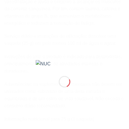
vasodilatação e ajuda o oxigênio a alcançar os músculos
da corrente sanguínea. Por fim, contém taurina, cafeína e
vitaminas do grupo B, que aumentam o metabolismo
energético e reduzem a sensação de fadiga.
Serviço diário e instruções de utilização: dissolver uma
saqueta (25 g) em pelo menos 100 ml de água e agitar.
Instruções de uso: o produto é indicado para desportistas,
principalmente no caso de atividades intensas e
duradouras.
Advertências: os suplementos alimentares não devem ser
utilizados como substituto de uma dieta variada e
equilibrada e de um estilo de vida saudável. Não exceda o
consumo diário recomendado.
Informação nutricional para 25 g (1 saqueta)