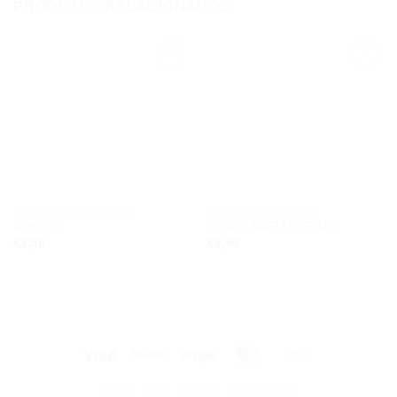
PRODUTOS RELACIONADOS
Add to
Add to
wishlist
wishlist
ENERGIA E RESISTÊNCIA
BARRAS ENERGÉTICAS
Burn Out
+WATT MARZA+ RIDE
€
2,50
€
2,40
Visa
PayPal
Stripe
MasterCard
Cash
On
HOME
LOJA
SOBRE
CONTACTOS
Delivery