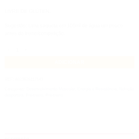
LIVRE DE GLÚTEN.
Sugestão: Uma saqueta em 100ml de água um pouco
antes do treino/competição.
Quantidade de +WATT Warm Up Pump Evolution
ADICIONAR
REF:
8023826117143
Categorias:
Desenvolvimento Muscular
,
Energia e Resistência
,
Nutrição
desportiva
,
Pré-treino
,
Pré-treino