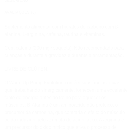
DESCRIÇÃO
AVALIAÇÕES (0)
Suplemento alimentar com hidratos de carbono com β-
alanina, L-arginina, cafeína, taurina e vitaminas.
Com cafeína (200 mg / saqueta). Não recomendado para
crianças e durante a gravidez e durante a amamentação.
LIVRE DE GLÚTEN.
O Warm Up Pump Evolution contém substâncias ativas
que, trabalhando sinergicamente, fornecem uma excelente
fonte de energia antes do treino para aquecer os
músculos. Β-Alanina é um aminoácido não proteico, o
precursor da carnosina, que contraria o efeito do músculo
ácido induzido pelo acúmulo de ácido lático. A arginina é
um precursor do óxido nítrico que ativa o processo de