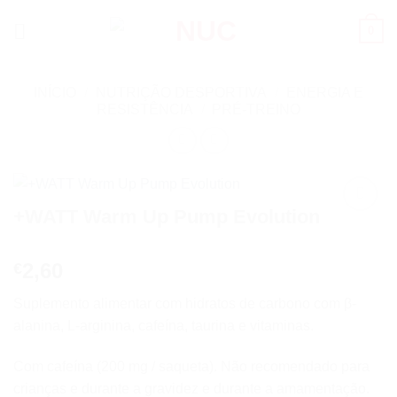
Skip
0
to
content
INÍCIO
/
NUTRIÇÃO DESPORTIVA
/
ENERGIA E
RESISTÊNCIA
/
PRÉ-TREINO
+WATT Warm Up Pump Evolution
Add to
wishlist
2,60
€
Suplemento alimentar com hidratos de carbono com β-
alanina, L-arginina, cafeína, taurina e vitaminas.
Com cafeína (200 mg / saqueta). Não recomendado para
crianças e durante a gravidez e durante a amamentação.