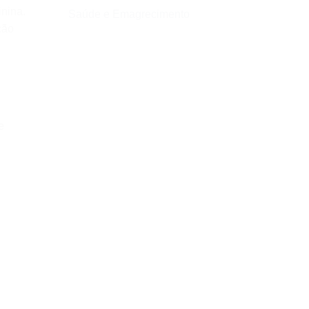
nina.
Saúde e Emagrecimento
ção
e