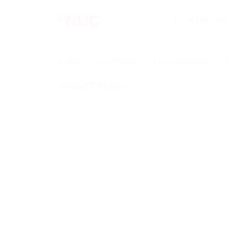
Skip
to
HOME
LO
content
INÍCIO
/
NUTRIÇÃO DESPORTIVA
/
E