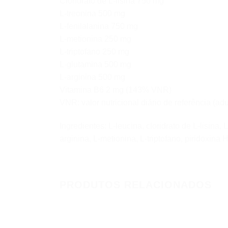
Cloridrato de L-lisina 750 mg
L-treonina 500 mg
L-fenilalanina 750 mg
L-metionina 250 mg
L-triptofano 250 mg
L-glutamina 500 mg
L-arginina 500 mg
Vitamina B6 2 mg (143% VNR)
VNR: valor nutricional diário de referência (
Ingredientes: L-leucina, cloridrato de L-lisina, 
arginina, L-metionina, L-triptofano, piridoxina 
PRODUTOS RELACIONADOS