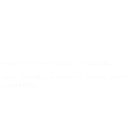
adultos) de acordo com o Regulamento UE 1169/2011.
L-valina, L-isoleucina, L-fenilalanina, L-treonina, L-glutamina, L-
HCl (vitamina B6).