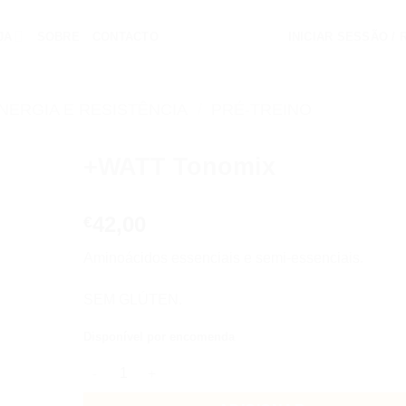
JA
SOBRE
CONTACTO
INICIAR SESSÃO /
NERGIA E RESISTÊNCIA
/
PRÉ-TREINO
+WATT Tonomix
Add to
42,00
wishlist
€
Aminoácidos essenciais e semi-essenciais.
SEM GLÚTEN.
Disponível por encomenda
Quantidade de +WATT Tonomix