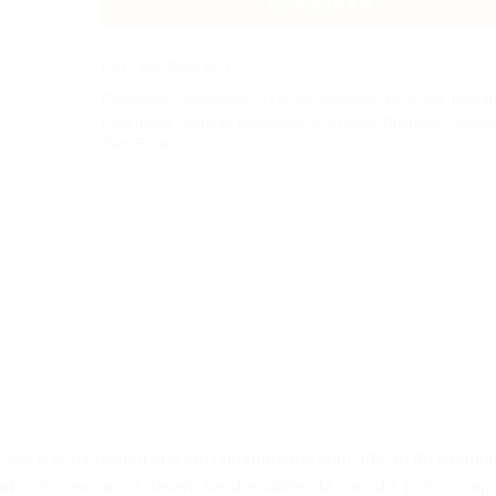
ADICIONAR
REF:
8023826130173
Categorias:
Aminoácidos
,
Desenvolvimento Muscular
,
Intra-t
Intra-treino
,
Nutrição desportiva
,
Pré-treino
,
Pré-treino
,
Saúde
Bem Estar
iais e semi-essenciais em comprimidos sem adição de excipie
dos essenciais, e devem ser derivados da comida, pois o corp