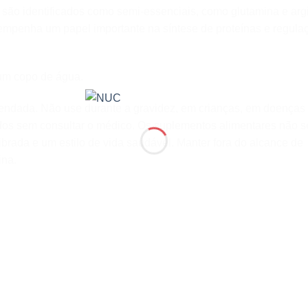
são identificados como semi-essenciais, como glutamina e argi
penha um papel importante na síntese de proteínas e regula
um copo de água.
mendada. Não use durante a gravidez, em crianças, em doenças
ados sem consultar o médico. Os suplementos alimentares não s
librada e um estilo de vida saudável. Manter fora do alcance de
ina.