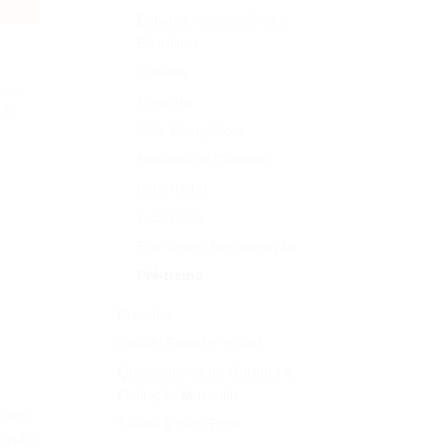
Bebidas Hidrossalinas e
Eletrólitos
Cafeína
reino
,
Creatina
 &
Géis Energéticos
Hidratos de Carbono
Intra-treino
L-carnitina
Pós- treino Recuperação
Pré-treino
Proteína
Quality Food by + Watt
Queimadores de Gordura e
Definição Muscular
ntes.
Saúde & Bem Estar
o não