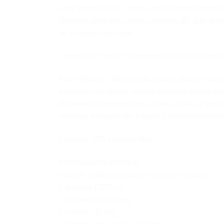
pode produzi-los. Certos aminoácidos também 
Tonomix também contém vitamina B6 que desem
do sistema hormonal.
Como usar: tomar 5 comprimidos por dia com 
Advertências: não exceda a dose diária reco
hepáticas ou renais, ou por períodos prolong
destinam a substituir uma dieta variada e equi
crianças menores de 3 anos. Contém fenilalan
Formato: 100 comprimidos.
Informação Nutricional
Valores médios por dose (5 comprimidos)
L-leucina 1000 mg
L-isoleucina 750 mg
L-valina 750 mg