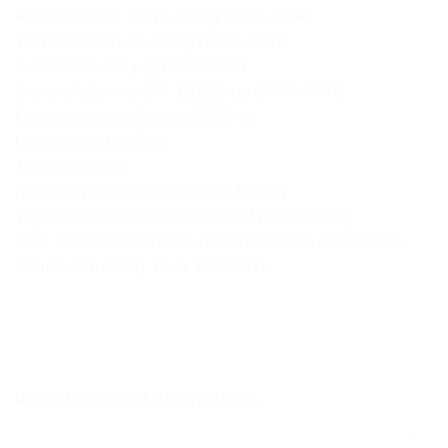
Riboflavina (vit. B2 ) 1,60 mg (114% VNR)
Tiamina (Vit.B1 ) 1,40 mg (127% VNR)
Ácido fólico 200 μg (100% VNR)
Cianocobalamina (Vit. B12 ) 1 μg (400% VNR)
Creatina monohidratada 3.000 mg
L-glutamina 1.000 mg
Taurina 500 mg
β-hidroxi-β-metilbutrato (HMB) 420 mg
Triglicerídeos de cadeia média (MTC) 1.000 mg
VNR: Valor nutricional de referência diária (adultos) de
acordo com a Reg. Eu n. 1169/2011
PRODUTOS RELACIONADOS