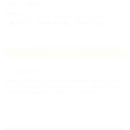
Avelã
Cacau
Tamanho
2lbs (907 g)
3lbs (1,361 kg)
7lbs(3,175Kg)
Quantidade de +WATT MASS FORMULA MCT Gainer
ADICIONAR
REF:
8023826121454
Categorias:
Desenvolvimento Muscular
,
Energia e Resistência
,
Mass
Gainers
,
Mass Gainers
,
Nutrição desportiva
,
Pós- treino Recuperação
,
Pós-treino - Recuperação
,
Pré-treino
,
Pré-treino
,
Proteína