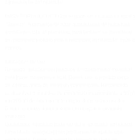
diminuída da dor muscular.
MASS FORMULA MCT Gainer pode ser incluído na família
“Gainers”. A presença de altas quantidades de nutrientes
importantes cria as premissas para também se considerar
um excelente produto para a recuperação muscular após o
esforço.
Indicações de uso:
Desporto: indicado em períodos de crescimento muscular
para trazer nutrientes e kcal. Doses: use o produto cerca
de 2 horas antes do treino ou competições. Recomenda -
se dissolver 5 medidas de produto (correspondente a 50 g)
em 200 ml de água ou leite magro, duas vezes por dia.
Divida as tomas durante o dia em relação à atividade
realizada.
Quotidiano: o produto pode ser útil e apreciado em idosos
(uma idade avançada) com problemas de apetite e/ou
mastigação. Doses: a ingestão do produto deve ser