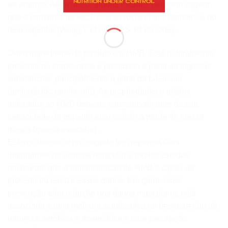
ter energia. Além disso, alguns estudos parecem sugerir
que o consumo de MCT está associado aos benefícios do
desempenho (Wang Y et al., 2018, PLoS One).
Outro ingrediente do produto é o HMB. Está naturalmente
presente no corpo, onde é produzido a partir de algumas
substâncias, principalmente a partir da L-leucina
(aminoácido ramificado). As propriedades e efeitos
atribuídos ao HMB derivam substancialmente de sua
capacidade de prevenir e/ou reduzir a perda de massa
magra (massa muscular).
Esforço intenso e prolongado tem repercussões
importantes no sistema muscular e muitos estudos
mostraram que a administração de HMB é capaz de
prevenir ou reduzir esses danos. Em geral, essa
prevenção e/ou redução nos danos musculares está
associada a uma melhora significativa no desempenho da
natureza aeróbica e anaeróbica e uma percepção