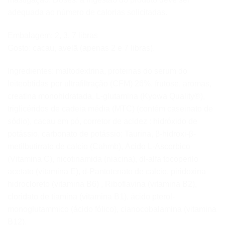
adequada ao número de calorias solicitadas.
Embalagem: 2, 3, 7 libras
Gosto: cacau, avelã (apenas 2 e 7 libras).
Ingredientes: maltodextrina, proteinas do serum do
leiteobtidas por ultrafiltração (CFM) 26%, frutose, aromas,
creatina monohidratada, L-glutamina (Kyowa Quality®),
triglicéridos de cadeia média (MTC) (contém caseinato de
sódio), cacau em pó, corretor de acidez : hidróxido de
potássio, carbonato de potássio; Taurina, β-hidroxi-β-
metilbutirrato de calcio (Cahmb), Ácido L-Ascorbico
(Vitamina C), nicotinamida (niacina), dl-alfa tocoperilo
acetato (vitamina E), d-Pantotenato de calcio, piridoxina
hidrocloreto (vitamina B6) , Riboflavina (vitamina B2),
cloridato de tiamina (vitamina B1), ácido pterol-
monoglutammico (ácido fólico), cianocobalamina (vitamina
B12).