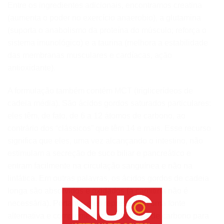
Entre os ingredientes adicionais, encontramos creatina
(aumenta o poder no exercício anaerobio), a glutamina
(suporta o anabolismo da proteína do músculo; reforça o
sistema imunológico) e a taurina (melhora a estabilidade
das membranas musculares e cardíacas, ação
antioxidante).
A formulação também contém MCT (triglicerídeos de
cadeia média). São ácidos gordos saturados particulares:
eles têm, de fato, de 6 a 12 átomos de carbono, ao
contrário dos “clássicos” que têm 14 e mais. Esse recurso
significa que eles, uma vez alcançando o intestino, não
estimulam a secreção de suco biliar e pancreático e
entram facilmente na circulação sanguínea e não na
linfática. Em outras palavras, os ácidos gordos de cadeia
longa são absorvidos e oxidados (a carnitina não é
necessária). Portanto, eles representam uma fonte
alternativa e complementar aos hidratos de carbono para