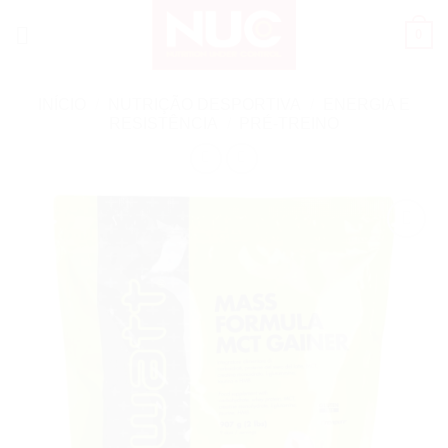
Skip
0
to
content
INÍCIO
/
NUTRIÇÃO DESPORTIVA
/
ENERGIA E
RESISTÊNCIA
/
PRÉ-TREINO
Add to
wishlist