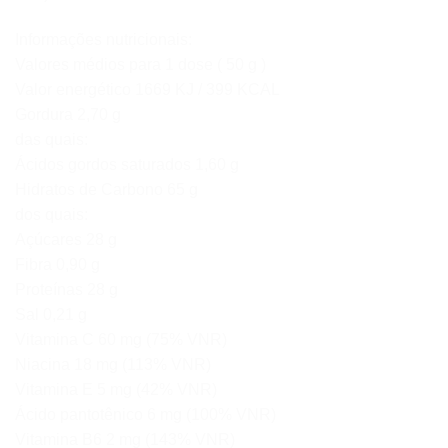
Informações nutricionais:
Valores médios para 1 dose ( 50 g )
Valor energético 1669 KJ / 399 KCAL
Gordura 2,70 g
das quais:
Ácidos gordos saturados 1,60 g
Hidratos de Carbono 65 g
dos quais:
Açúcares 28 g
Fibra 0,90 g
Proteínas 28 g
Sal 0,21 g
Vitamina C 60 mg (75% VNR)
Niacina 18 mg (113% VNR)
Vitamina E 5 mg (42% VNR)
Ácido pantotênico 6 mg (100% VNR)
Vitamina B6 2 mg (143% VNR)