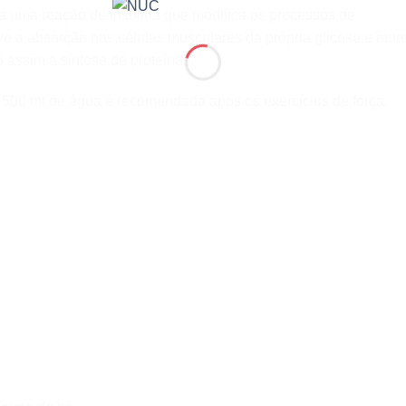
iva uma reação de insulina que modifica os processos de
 a absorção nas células musculares da própria glicose e outr
 assim a síntese de proteínas.
500 ml de água é recomendada após os exercícios de força.