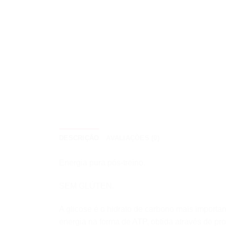
DESCRIÇÃO
AVALIAÇÕES (0)
Energia pura pós-treino.
SEM GLÚTEN.
A glicose é o hidrato de carbono mais importan
energia na forma de ATP, obtida através de pro