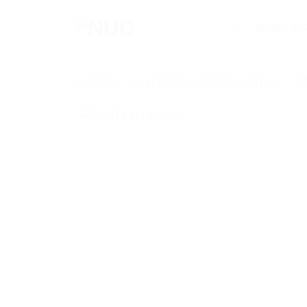
Skip
to
HOME
LO
content
INÍCIO
/
NUTRIÇÃO DESPORTIVA
/
E