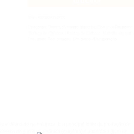
ADICIONAR
REF:
8023826114678
Categorias:
Desenvolvimento Muscular
,
Energia e Resistênci
Hidratos de Carbono
,
Hidratos de Carbono
,
Nutrição desporti
Pós- treino Recuperação
,
Pós-treino - Recuperação
te e difundido na natureza. É a principal fonte de produção de
cessos de glicólise aeróbica (oxigênio) e anaeróbia (livre de