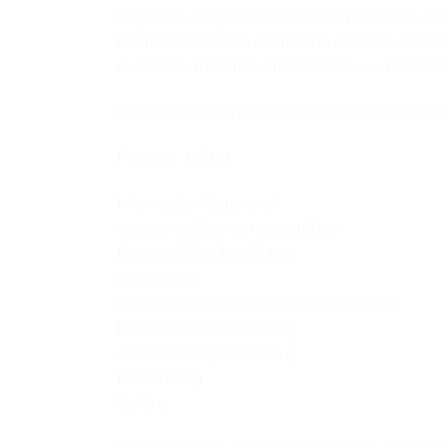
oxigênio). A ingestão de glicose pós-treino at
permeabilidade da membrana celular e promove
nutrientes, incluindo aminoácidos, aumentando
Como usar: uma porção de 60 g dissolvida em 
Formato: 1,5 Kg
Informação Nutricional
Valores médios por dose (60 g)
Energia 935 kJ / 220 kcal
Gordura 0 g
dos quais: ácidos gordos saturados 0 g
Hidratos de carbono 55 g
dos quais: Açúcares 55 g
Proteína 0 g
Sal 0 g