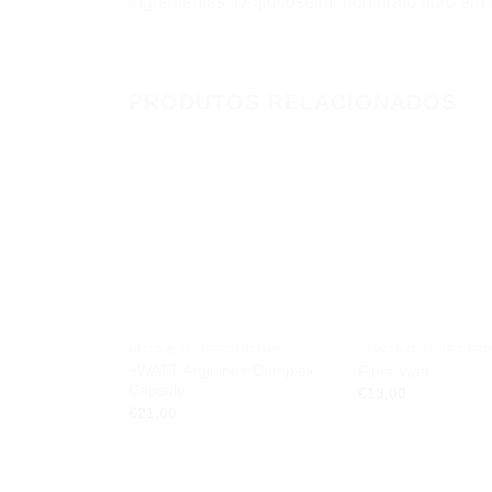
Ingredientes: D-glucose monohidrato puro em 
PRODUTOS RELACIONADOS
Add to
wishlist
NUTRIÇÃO DESPORTIVA
+WATT Arginina+ Complex
Fibra Watt
Capsule
€
13,00
€
21,00