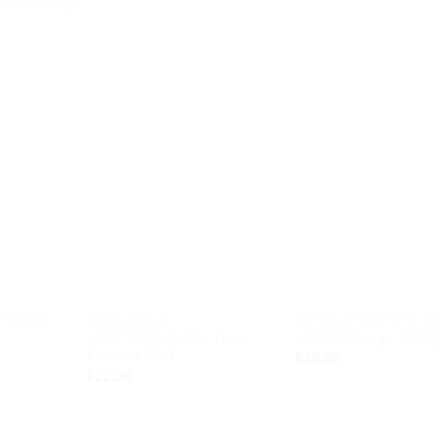
forma de pó.
Add to
Add to
Ad
wishlist
wishlist
wis
CONTROLO DE PESO E ALIMENTAÇÃO
AMINOÁCIDOS
NUTRIÇÃO DESPORTIVA
+WATT Ramificati + New
+WATT Omega 3 EGQ
Formula 2:1:1
€
36,00
€
22,00