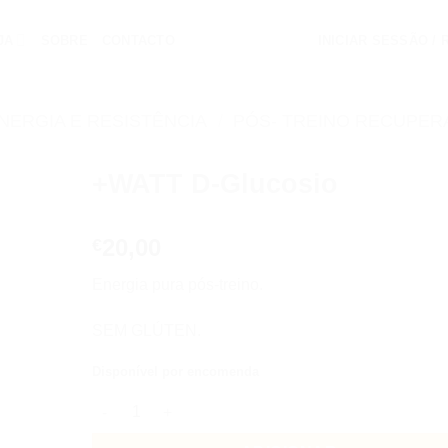
JA
SOBRE
CONTACTO
INICIAR SESSÃO /
NERGIA E RESISTÊNCIA
/
PÓS- TREINO RECUPE
+WATT D-Glucosio
Add to
20,00
wishlist
€
Energia pura pós-treino.
SEM GLÚTEN.
Disponível por encomenda
Quantidade de +WATT D-Glucosio