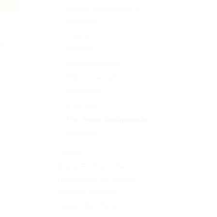
Bebidas Hidrossalinas e
Eletrólitos
Cafeína
a
,
Creatina
va
,
Géis Energéticos
Hidratos de Carbono
Intra-treino
L-carnitina
Pós- treino Recuperação
Pré-treino
Proteína
Quality Food by + Watt
Queimadores de Gordura e
Definição Muscular
Saúde & Bem Estar