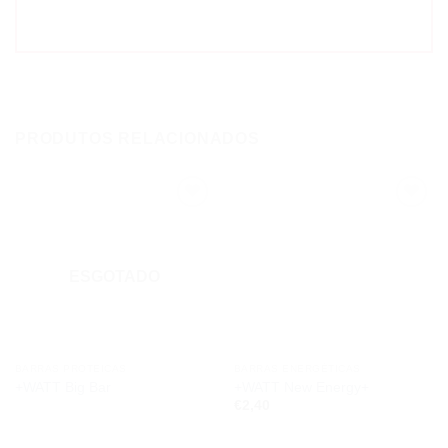
PRODUTOS RELACIONADOS
Add to
Add to
wishlist
wishlist
ESGOTADO
BARRAS PROTEICAS
BARRAS ENERGÉTICAS
+WATT Big Bar
+WATT New Energy+
€
2,40