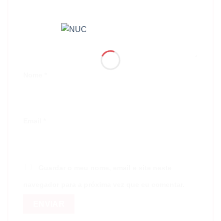
Nome
*
Email
*
Guardar o meu nome, email e site neste
navegador para a próxima vez que eu comentar.