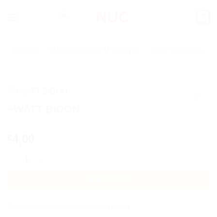
Skip
0
to
content
INÍCIO
/
NUTRIÇÃO DESPORTIVA
/
ACESSÓRIOS
+WATT BIDON
Add to
wishlist
4,00
€
Quantidade de +WATT BIDON
ADICIONAR
Categorias:
Acessórios
,
Nutrição desportiva