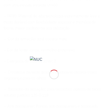
com
ultra-elevada
prote
ção UV400.
– TR90: Material de alta tecnologia extremamente leve e
muito durável com flexibilidade superior e memória de
forma, maior conforto na sua utilização
– Cor da armação: azul escuro/ mate
– Cor da lente: cinza, vermelho-preto revo
– Categoria de filtro de lente: 3
– O material da lente quase inquebrável oferece maior
segurança para os olhos
– Tamanho da armação: para tamanhos ópticos de faces
adultas padrão: 135-0-118
– Anti derrapante: Pontas anti-derrapantes e nosepads.