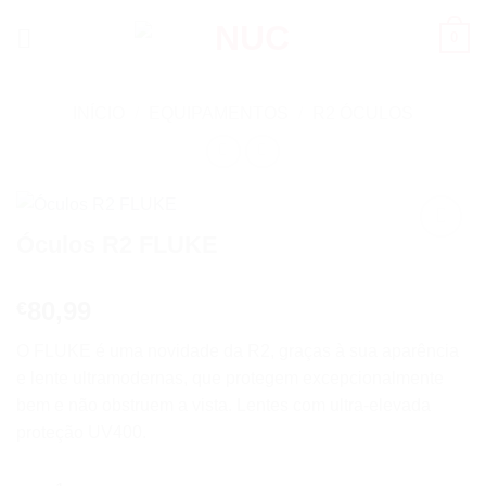
Skip
0
to
content
INÍCIO
/
EQUIPAMENTOS
/
R2 ÓCULOS
Óculos R2 FLUKE
Add to
wishlist
80,99
€
O FLUKE é uma novidade da R2, graças à sua aparência
e lente ultramodernas, que protegem excepcionalmente
bem e não obstruem a vista. Lentes com ultra-elevada
proteção UV400.
Quantidade de Óculos R2 FLUKE