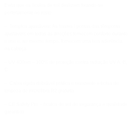
Evita que os óculos de sol deslizem fixando-se
perfeitamente no rosto
– Templos ajustáveis: As hastes / pontas das têmporas
ajustáveis ​​em todas as direções fornecem conforto durante
o uso e, ao mesmo tempo, fornecem uma boa aderência
na cabeça
– UV 400nm – 100% de proteção contra radiação UV A, B,
C
– Caixa rígida dobrável prática e resistente e bolsa de
limpeza de microfibra R2 gratuita
– CE Safety Pro – óculos de sol de segurança e qualidade
garantida