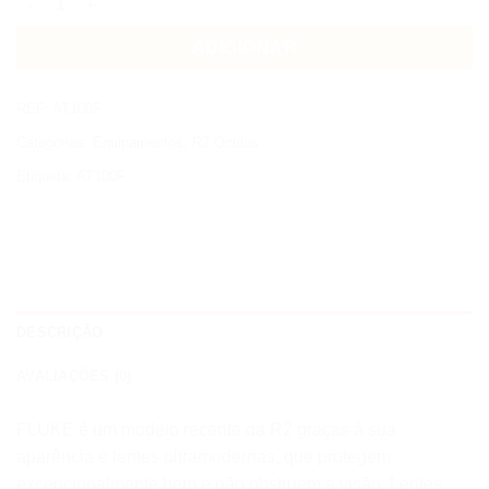
ADICIONAR
REF:
AT100F
Categorias:
Equipamentos
,
R2 Óculos
Etiqueta:
AT100F
DESCRIÇÃO
AVALIAÇÕES (0)
FLUKE é um modelo recente da R2 graças à sua
aparência e lentes ultramodernas, que protegem
excepcionalmente bem e não obstruem a visão. Lentes