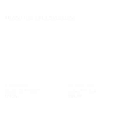
PRODUTOS RELACIONADOS
Add to
Add to
wishlist
wishlist
EQUIPAMENTOS
EQUIPAMENTOS
Óculos R2 PROOF
Luvas R2 Vouk
€
74,99
€
26,99