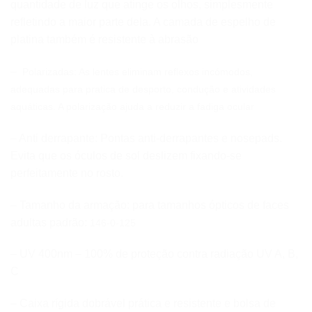
quantidade de luz que atinge os olhos, simplesmente
refletindo a maior parte dela. A camada de espelho de
platina também é resistente à abrasão
–
Polarizadas: As lentes eliminam reflexos incómodos,
adequadas para pratica de desporto, condução e atividades
aquáticas. A polarização ajuda a reduzir a fadiga ocular
– Anti derrapante: Pontas anti-derrapantes e nosepads.
Evita que os óculos de sol deslizem fixando-se
perfeitamente no rosto.
– Tamanho da armação: para tamanhos ópticos de faces
adultas padrão:
146-0-125
– UV 400nm – 100% de proteção contra radiação UV A, B,
C
– Caixa rígida dobrável prática e resistente e bolsa de