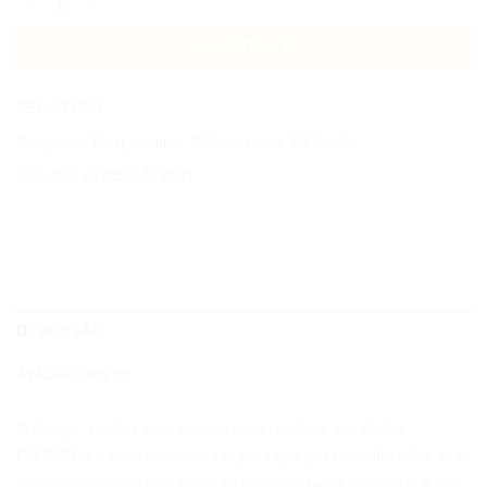
ADICIONAR
REF:
AT105D
Categorias:
Equipamentos
,
R2 Acessórios
,
R2 Óculos
Etiquetas:
AT105B
,
AT105D
DESCRIÇÃO
AVALIAÇÕES (0)
O design, simples com arestas vivas, confere aos óculos
FALCON um carácter universal, para que possa usufruir das suas
características durante todas as tuas atividades preferidas e nos