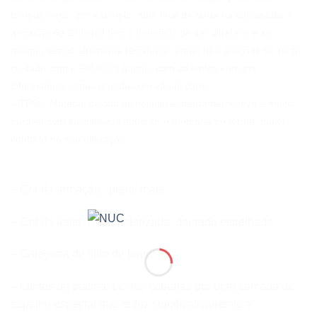
tempos livres, por exemplo, num final de tarde na esplanada. A
armação de Grilamid tem o benefício de ser ultraleve e ao
mesmo tempo altamente resistente
, então não precisas ter tanto
cuidado com o FALCON quanto com as lentes comuns.
Oferecemos lentes grandes em várias cores.
– TR90: Material de alta tecnologia extremamente leve e muito
durável com flexibilidade superior e memória de forma, maior
conforto na sua utilização
– Cor da armação: preto/ mate
– Cor da lente: cinza polarizada, dourado espelhado
– Categoria de filtro de lente: 3
– Lentes de platina: Lentes cobertas por uma camada de
espelho especial que reduz significativamente a