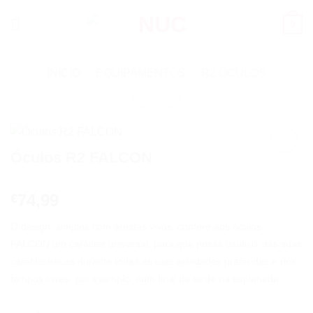
Skip
0
to
content
INÍCIO
/
EQUIPAMENTOS
/
R2 ÓCULOS
Óculos R2 FALCON
Add to
wishlist
74,99
€
O design, simples com arestas vivas, confere aos óculos
FALCON um carácter universal, para que possa usufruir das suas
características durante todas as tuas atividades preferidas e nos
tempos livres, por exemplo, num final de tarde na esplanada.
Quantidade de Óculos R2 FALCON