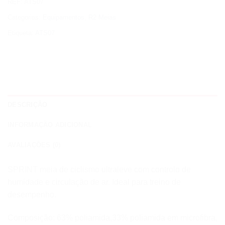
REF:
ATS07
Categorias:
Equipamentos
,
R2 Meias
Etiqueta:
ATS07
DESCRIÇÃO
INFORMAÇÃO ADICIONAL
AVALIAÇÕES (0)
SPRINT meia de ciclismo ultraleve com controlo de
humidade e circulação de ar. Ideal para treino de
desempenho.
Composição: 63% poliamida,33% poliamida em microfibra,