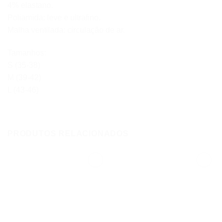
4% elastano.
Poliamida: leve e ultrafino.
Malha ventilada: circulação de ar.
Tamanhos:
S (35-38)
M (39-42)
L (43-46)
PRODUTOS RELACIONADOS
Add to
Add to
wishlist
wishlist