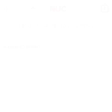
Skip
0
to
content
INÍCIO
/
EQUIPAMENTOS
/
R2 MEIAS
Add to
wishlist