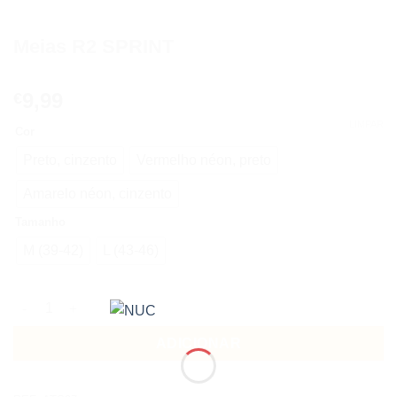
Meias R2 SPRINT
9,99
€
LIMPAR
Cor
Preto, cinzento
Vermelho néon, preto
Amarelo néon, cinzento
Tamanho
M (39-42)
L (43-46)
Quantidade de Meias R2 SPRINT
ADICIONAR