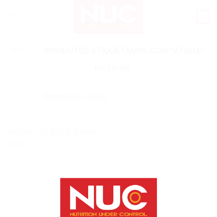
Skip
0
to
content
INÍCIO
/
PRODUTOS ETIQUETADOS COM “AT101E”
FILTRAR
Add to
wishlist